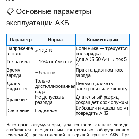
📋 Основные параметры
эксплуатации АКБ
Параметр
Норма
Комментарий
Напряжение
Если ниже — требуется
≥ 12,4 В
в покое
подзарядка
Для АКБ 50 А·ч → ток 5
Ток заряда
≈ 10% от ёмкости
А
Время
При стандартном токе
~ 5 часов
заряда
заряда
Только
Долив
Нельзя доливать
дистиллированная
жидкости
электролит или кислоту
вода
Не допускать
Длительный разряд
Хранение
разряда
сокращает срок службы
Вибрации и удары могут
Крепление
Надёжное
повредить АКБ
Некоторые аккумуляторы, для контроля степени заряда,
снабжаются специальным контрольным оборудованием
(системой), расположенной в верхней крышке АКБ. При