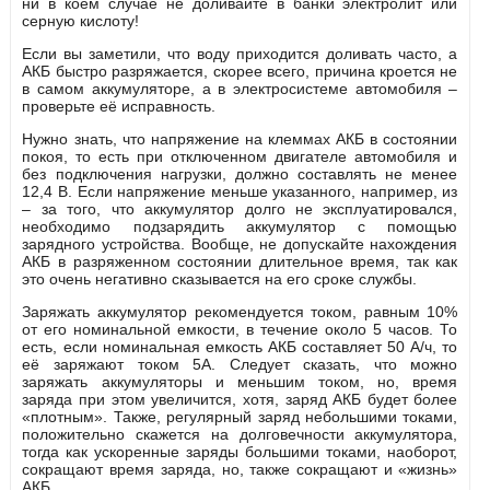
ни в коем случае не доливайте в банки электролит или
серную кислоту!
Если вы заметили, что воду приходится доливать часто, а
АКБ быстро разряжается, скорее всего, причина кроется не
в самом аккумуляторе, а в электросистеме автомобиля –
проверьте её исправность.
Нужно знать, что напряжение на клеммах АКБ в состоянии
покоя, то есть при отключенном двигателе автомобиля и
без подключения нагрузки, должно составлять не менее
12,4 В. Если напряжение меньше указанного, например, из
– за того, что аккумулятор долго не эксплуатировался,
необходимо подзарядить аккумулятор с помощью
зарядного устройства. Вообще, не допускайте нахождения
АКБ в разряженном состоянии длительное время, так как
это очень негативно сказывается на его сроке службы.
Заряжать аккумулятор рекомендуется током, равным 10%
от его номинальной емкости, в течение около 5 часов. То
есть, если номинальная емкость АКБ составляет 50 А/ч, то
её заряжают током 5А. Следует сказать, что можно
заряжать аккумуляторы и меньшим током, но, время
заряда при этом увеличится, хотя, заряд АКБ будет более
«плотным». Также, регулярный заряд небольшими токами,
положительно скажется на долговечности аккумулятора,
тогда как ускоренные заряды большими токами, наоборот,
сокращают время заряда, но, также сокращают и «жизнь»
АКБ.