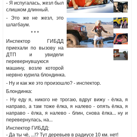
- Я испугалась, жезл был
слишком длинный.
- Это же не жезл, это
шлагбаум.
* * *
Инспектор ГИБДД
приехали по вызову на
ДТП и увидели
перевернувшуюся
машину, возле которой
нервно курила блондинка.
- Ну и как же это произошло? - инспектор.
Блондинка:
- Ну еду я, никого не трогаю, вдруг вижу - ёлка, я
направо, а там тоже ёлка, я налево - опять ёлка, я
направо - ёлка, я налево - блин, снова ёлка... ну и
перевернулась, на...
Инспектор ГИБДД:
- Да ты чё, ...!? Тут деревьев в радиусе 10 км. нет!