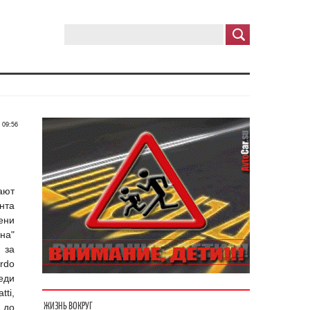
09:56
ают
нта
ени
на"
 за
rdo
еди
tti,
ЖИЗНЬ ВОКРУГ
 до