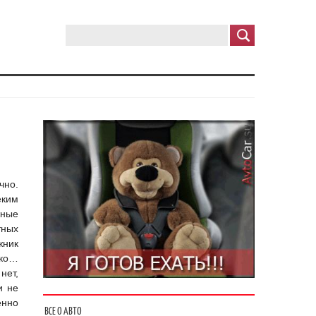
чно.
еким
жные
тных
жник
еко…
нет,
и не
енно
ВСЕ О АВТО