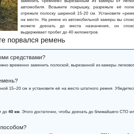
заменить «ремнем» вырезанным из камеры от легко
автомобиля. Возьмите покрышку, разрежьте её попе
отрежьте полоску шириной 15-20 см. Установите «рем
на место. На ремне из автомобильной камеры вы спок
можете доехать до места назначения, он спок
выдерживает пробег до 40 километров.
оге порвался ремень
ыми средствами?
ожно временно заменить полоской, вырезанной из камеры легково
емень?
ной 15–20 см и установите её на место штатного ремня. Убедитес
г до
40 км
. Этого достаточно, чтобы доехать до ближайшего СТО и
способом?