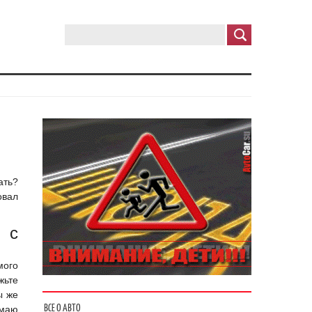
ать?
овал
 с
мого
жьте
ы же
ВСЕ О АВТО
умаю