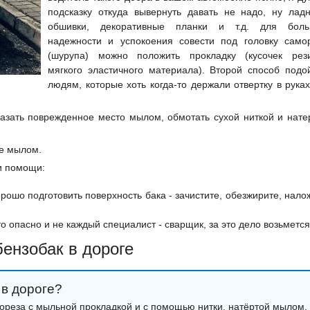
подсказку откуда вывернуть давать не надо, ну лад
обшивки, декоративные планки и т.д. для бол
надежности и успокоения совести под головку само
(шурупа) можно положить прокладку (кусочек рез
мягкого эластичного материала). Второй способ подо
людям, которые хоть когда-то держали отвертку в руках
азать поврежденное место мылом, обмотать сухой ниткой и нате
ие мылом.
и помощи:
орошо подготовить поверхность бака - зачистите, обезжирите, нало
то опасно и не каждый специалист - сварщик, за это дело возьмется
бензобак в дороге
 в дороге?
мореза с мыльной прокладкой и с помощью нитки, натёртой мылом.