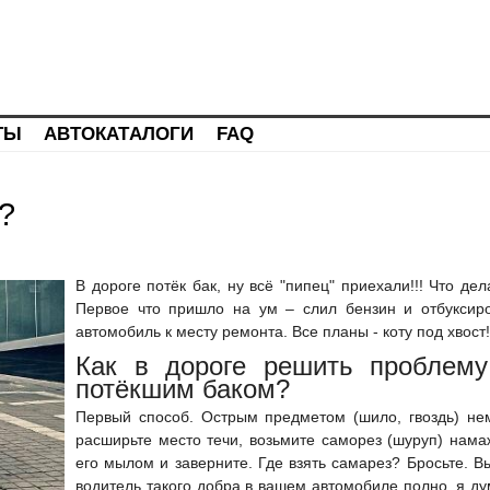
ТЫ
АВТОКАТАЛОГИ
FAQ
?
В дороге потёк бак, ну всё "пипец" приехали!!! Что дел
Первое что пришло на ум – слил бензин и отбуксир
автомобиль к месту ремонта. Все планы - коту под хвост!
Как в дороге решить проблему
потёкшим баком?
Первый способ. Острым предметом (шило, гвоздь) не
расширьте место течи, возьмите саморез (шуруп) нама
его мылом и заверните. Где взять самарез? Бросьте. В
водитель такого добра в вашем автомобиле полно, я д