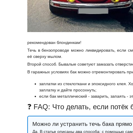
рекомендован блондинкам!
Течь в бензопроводе можно ликвидировать, если см
её сверху мылом.
Второй способ. Бывалые советуют замазать отверст
В гаражных условиях бак можно отремонтировать пр
заплатки из стеклоткани и эпоксидного клея. Х
заплатку и дайте просохнуть;
если бак металлический - заварить, запаять - э
❓ FAQ: Что делать, если потёк 
Можно ли устранить течь бака прямо
Да. В статье описаны два способа: с помощью са