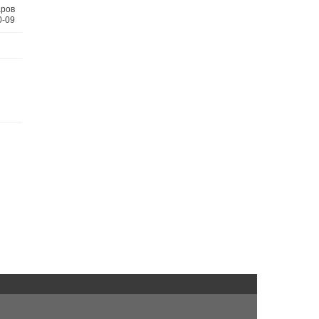
аров
0-09