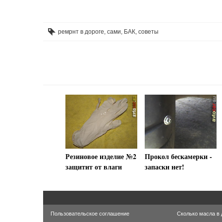
ремрнт в дороге
,
сами
,
БАК
,
советы
Прокол бескамерки -
Резиновое изделие №2
запаски нет!
защитит от влаги
Пользовательское соглашение
Сколько масла в 