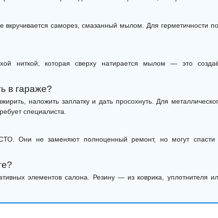
ие вкручивается саморез, смазанный мылом. Для герметичности п
хой ниткой, которая сверху натирается мылом — это созда
ь в гараже?
зжирить, наложить заплатку и дать просохнуть. Для металлическо
требует специалиста.
СТО. Они не заменяют полноценный ремонт, но могут спасти
ге?
тивных элементов салона. Резину — из коврика, уплотнителя и