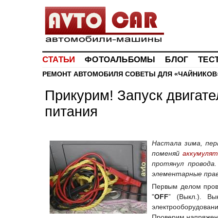
СТАТЬИ
ФОТОАЛЬБОМЫ
БЛОГ
ТЕС
РЕМОНТ АВТОМОБИЛЯ
СОВЕТЫ ДЛЯ «ЧАЙНИКОВ
Прикурим! Запуск двигате
питания
Настала зима, пер
поменяй
аккумулят
протянул провода.
элементарные прав
Первым делом пров
"
OFF
” (Выкл.). В
электрооборудовани
Проверим напряжени