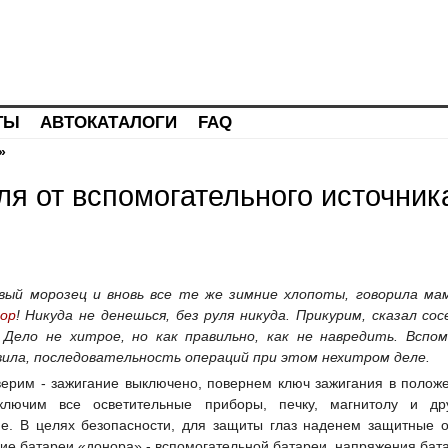
ТЫ
АВТОКАТАЛОГИ
FAQ
»
ля от вспомогательного источник
вый морозец и вновь все те же зимние хлопоты, говорила ма
ор
! Никуда не денешься, без руля никуда. Прикурим, сказал сос
 Дело не хитрое, но как правильно, как не навредить. Вспо
ила, последовательность операций при этом нехитром деле.
ерим - зажигание выключено, повернем ключ зажигания в полож
ыключим все осветительные приборы, печку, магнитолу и др
е. В целях безопасности, для защиты глаз наденем защитные о
е батареи «донора» - вспомогательной батареи, напряжения бат