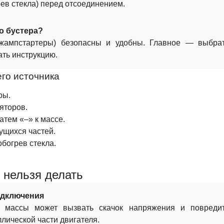
рев стекла) перед отсоединением.
о бустера?
джампстартеры) безопасны и удобны. Главное — выбра
ать инструкцию.
его источника
ры.
яторов.
атем «–» к массе.
ущихся частей.
обогрев стекла.
 нельзя делать
одключения
 массы может вызвать скачок напряжения и повреди
ллической части двигателя.