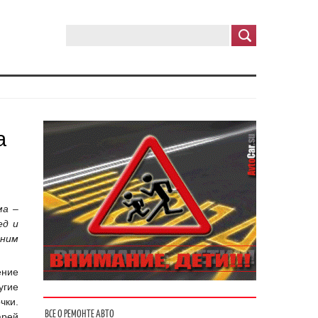
а
ма –
ед и
мним
ение
угие
чки.
ВСЕ О РЕМОНТЕ АВТО
арей