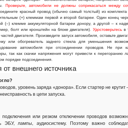
ны.
Проверьте, автомобили не должны соприкасаться между со
соедините красный провод (обычно самый толстый) из комплекта
ительным (+) клеммам первой и второй батареи. Один конец чер
й (–) клемме аккумуляторной батареи донору, а другой – к над
мер, болт или кронштейн на блоке двигателя).
Удостоверьтесь
в 
астей двигателя. Произведите запуск автомобиля, оставьте двига
чку или обогреватель заднего стекла для уменьшения возмо
рудование автомобиля при отсоединении проводов. Не при к
ры, так как скачки напряжения могут привести к перегоранию л
ом порядке подсоединения.
я от внешнего источника
огло?
роводов, уровень заряда «донора». Если стартер не крутит
неисправность в цепи запуска.
и подключения или резком отключении проводов возмож
ь ЭБУ, лампы, аудиосистему. Поэтому важно соблюда