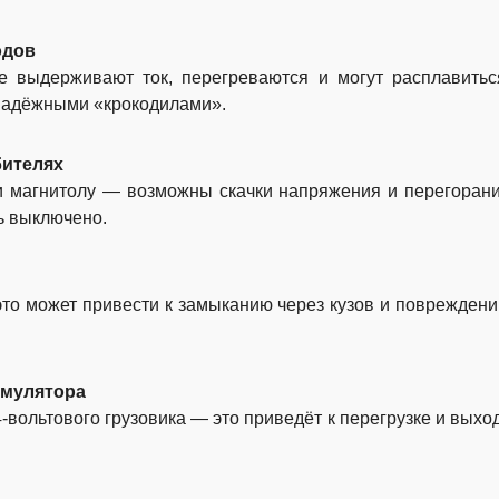
одов
е выдерживают ток, перегреваются и могут расплавитьс
 надёжными «крокодилами».
бителях
и магнитолу — возможны скачки напряжения и перегоран
ь выключено.
то может привести к замыканию через кузов и поврежден
умулятора
-вольтового грузовика — это приведёт к перегрузке и выхо