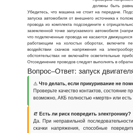
должны быть рав
Убедитесь, что машина не стоит на передаче. Под
запуска автомобиля от внешнего источника к полож
провода из комплекта подсоедините к отрицательно
заземленной точке запускаемого автомобиля (напри
что подключенные провода не касаются движущихся ч
работающим на холостых оборотах, включите пе
воздействии скачков напряжения на электрообо
обстоятельствах не включайте осветительные прибо
Отсоединение проводов следует выполнять в обратн
Вопрос–Ответ: запуск двигател
⚠️
Что делать, если прикуривание не пом
Проверьте качество контактов, состояние п
возможно, АКБ полностью «мертв» или есть 
🧯
Есть ли риск повредить электронику?
Да. При неправильной последовательност
скачки напряжения, способные повредит