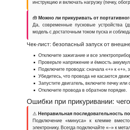
инструкцию и включать нагрузку (печку, обог
🧰
Можно ли прикуривать от портативног
Да, современные пусковые устройства (
модель с достаточным током пуска и соблюд
Чек‑лист: безопасный запуск от внешн
Отключите зажигание и все электроприбо
Проверьте напряжение и ёмкость аккумул
Подключите провода: сначала «+» к «+», з
Убедитесь, что провода не касаются движ
Запустите двигатель, включите печку или 
Отключите провода в обратном порядке.
Ошибки при прикуривании: чего
⚠️
Неправильная последовательность п
Подключение «минуса» к клемме вместо
электронику. Всегда подключайте «–» к мета