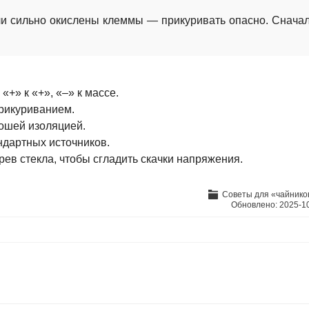
 или сильно окислены клеммы — прикуривать опасно. Снача
+» к «+», «–» к массе.
рикуриванием.
ошей изоляцией.
ндартных источников.
рев стекла, чтобы сгладить скачки напряжения.
Советы для «чайнико
Обновлено:
2025-1