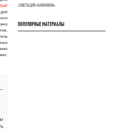
СОВЕТЫ ДЛЯ «ЧАЙНИКОВ»
бой!
 для
ного
ПОПУЛЯРНЫЕ МАТЕРИАЛЫ
ежно
том,
тель
жных
аких
амп.
 —
ны
ть