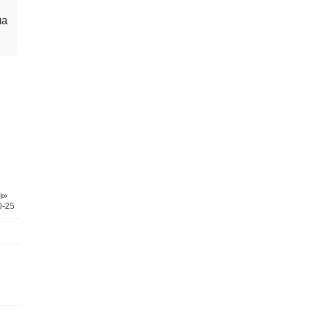
ла
в»
0-25